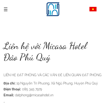
Liên hệ với Micasa Hotel
Đảo Phú Quý
LIÊN HỆ ĐẶT PHÒNG VÀ CÁC VẤN ĐỀ LIÊN QUAN ĐẶT PHÒNG
Địa chỉ:
19 Nguyễn Tri Phương, Xã Ngũ Phụng, Huyện Phú Quý
Điện thoại:
085 345 7979
Email:
datphong@micasahotel.vn
*