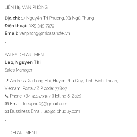
LIÊN HỆ VĂN PHÒNG
Địa chỉ:
17 Nguyễn Tri Phương, Xã Ngũ Phụng
Điện thoại:
085 345 7979
Email:
vanphong@micasahotel.vn
*
SALES DEPARTMENT
Leo, Nguyen Thi
Sales Manager
📍 Address: Xa Long Hai, Huyen Phu Quy, Tinh Binh Thuan,
Vietnam. Postal/ZIP code: 77807.
📞 Phone: +84 911573157 (Hotline & Zalo)
📧 Email: trieuphu05@gmail.com
📧 Bussiness Email: leo@diphuquy.com
*
IT DEPARTMENT