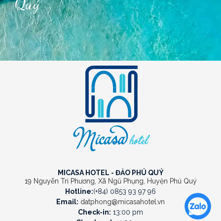
Quý
MICASA HOTEL - ĐẢO PHÚ QUÝ
19 Nguyễn Tri Phương, Xã Ngũ Phụng, Huyện Phú Quý
Hotline:
(+84) 0853 93 97 96
Email:
datphong@micasahotel.vn
Check-in:
13:00 pm