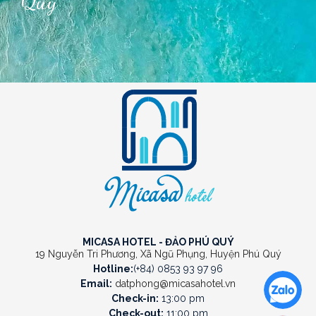
Quý
MICASA HOTEL - ĐẢO PHÚ QUÝ
19 Nguyễn Tri Phương, Xã Ngũ Phụng, Huyện Phú Quý
Hotline:
(+84) 0853 93 97 96
Email:
datphong@micasahotel.vn
Check-in:
13:00 pm
Check-out:
11:00 pm