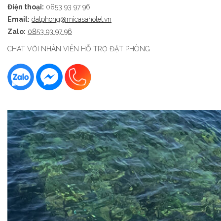
Điện thoại:
0853 93 97 96
Email:
datphong@micasahotel.vn
Zalo:
0853 93 97 96
CHAT VỚI NHÂN VIÊN HỖ TRỢ ĐẶT PHÒNG